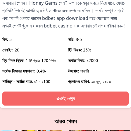
অসাধারণ গেমস। Honey Gems গেমটি আপনাকে মধুর জগতে নিয়ে যাবে, যেখানে
প্রতিটি স্পিনেই আপনি হয়ে উঠতে পারেন এক সম্পদের মালিক। গেমটি সম্পূর্ণ সাশ্রয়ী
এবং আপনি খেলতে পারবেন bdbet app download করে যেকোনো সময়।
এখনই গেমটি খুঁজে বার করুন bdbet casino এবং আপনার সৌভাগ্য পরীক্ষা করুন!
রিল:
5
সারি:
3-5
পেলাইন:
20
হিট ফ্রিক:
25%
ফ্রি স্পিন ফ্রিক:
1 টি প্রতি 120 স্পিন
সর্বোচ্চ বিজয়:
x2000
সর্বোচ্চ বিজয়ের সম্ভাবনা:
0.4%
উচ্ছ্বাস:
মাঝারি
সর্বনিম্ন - সর্বোচ্চ বাজে:
৳1 - ৳100
প্রকাশের তারিখ:
১০ জুন, ২০২৩
এখনই খেলুন
আরও গেমস