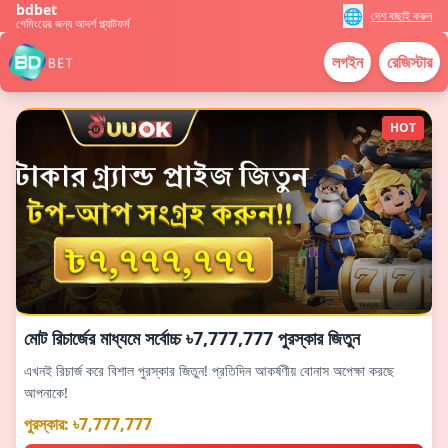
bdbet
🌐
দেশ বাছাই করুন
গেমিংয়ের জন্য আদর্শ প্ল্যাটফর্ম
লগইন
রেজিস্টার
HOT
মোট রিচার্জের মাধ্যমে সর্বোচ্চ ৳7,777,777 পুরস্কার জিতুন
এখনই রিচার্জ করে বিশাল পুরস্কার জিতুন! প্রতিদিন আকর্ষণীয় বোনাস অপেক্ষা করছে
আপনাকে!
পুরস্কার: ৳7,777,777