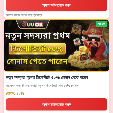
অ্যাপ ডাউনলোড করুন
অফারটি সীমিত সময়ের জন্য প্রযোজ্য
NEW
নতুন সদস্যরা প্রথম ডিপোজিটে ৫০% বোনাস পেতে পারেন
নতুনদের জন্য বিশেষ অফার! প্রথম ডিপোজিটে পান ৫০% বোনাস!
বোনাস: ৫০%
অ্যাপ ডাউনলোড করুন