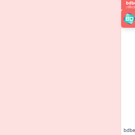
bdb
গেমিংয়ে
bdbet 